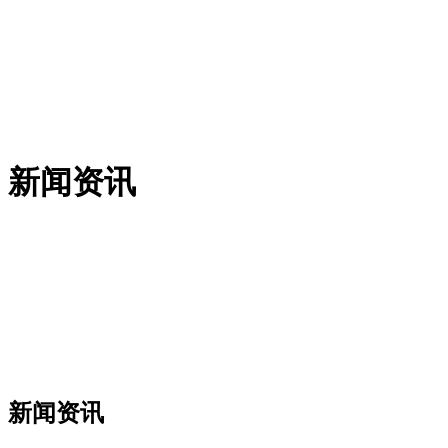
新闻资讯
新闻资讯