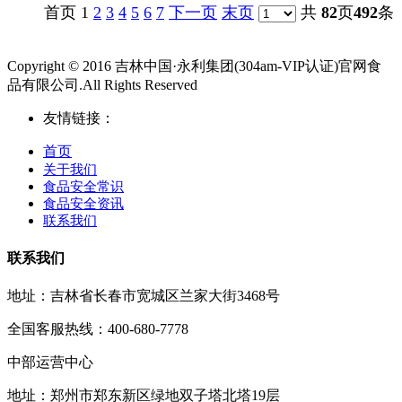
首页 1
2
3
4
5
6
7
下一页
末页
共
82
页
492
条
Copyright © 2016 吉林中国·永利集团(304am-VIP认证)官网食
品有限公司.All Rights Reserved
友情链接：
首页
关于我们
食品安全常识
食品安全资讯
联系我们
联系我们
地址：吉林省长春市宽城区兰家大街3468号
全国客服热线：400-680-7778
中部运营中心
地址：郑州市郑东新区绿地双子塔北塔19层