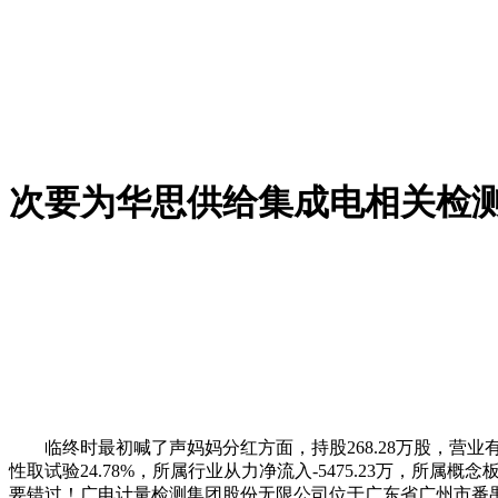
次要为华思供给集成电相关检
临终时最初喊了声妈妈分红方面，持股268.28万股，营业有
性取试验24.78%，所属行业从力净流入-5475.23万，所
要错过！广电计量检测集团股份无限公司位于广东省广州市番禺区