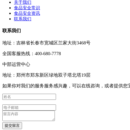
关于我们
食品安全常识
食品安全资讯
联系我们
联系我们
地址：吉林省长春市宽城区兰家大街3468号
全国客服热线：400-680-7778
中部运营中心
地址：郑州市郑东新区绿地双子塔北塔19层
如果你对我们的服务服务感兴趣，可以在线咨询，或者提供您
提交留言