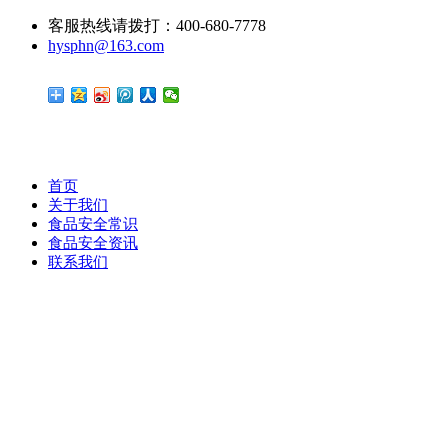
客服热线请拨打：400-680-7778
hysphn@163.com
首页
关于我们
食品安全常识
食品安全资讯
联系我们