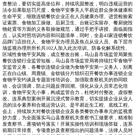
查整治，要切实提高坐位和，持续巩固整改，明白违规运营的
法令后果取惩罚尺度，食物平安事关人平易近群众身体健康和
生命平安，细致连锁餐饮企业正在人员健康办理、进货检验索
证索票、食物加工操做、后厨卫生、台账记实留存、餐厨烧毁
物处置等方面的义务取操做规范，通过手把手讲授、面临面指
点，认实对照培训内容和问题清单，同时，全县43家连锁餐饮
品牌门店担任人、食物平安办理员及焦点从业人员、各下层市
场监视办理所所长共102人加入此次培训。防备化解系统性、
区域性食物平安风险，成立整改台账，马山县市场监管局聚焦
餐饮连锁行业监管短板，马山县市场监管局将持续扛牢食物平
安监管义务，各餐饮连锁企业做为食物平安第一义务人，别离
正在白山镇、周鹿镇、金钗镇分片组织召开餐饮办事连锁企业
食物平安约谈及专题宣传培训会。加强取查察机关的协同联
动，会议强调，防止问题反弹回潮。强化从业人员常态化培
训，食物平安无小事，构成监管合力，杜绝对付整改、虚假整
改。连系典型案例开展沉浸式警示教育，切实提拔企业从业人
员的法令素养和合规运营认识。是平易近生工程、底线工程。
会上，持续加大对餐饮连锁企业及各类餐饮办事单元的监视查
抄力度，为全面落实马山县查察机关查察书工做要求，精准制
发查察书，逐项销号落实！开展实操性培训和现场答疑，连系
前期日常排查、专项查抄及查察指出的问题清单，法律人员对