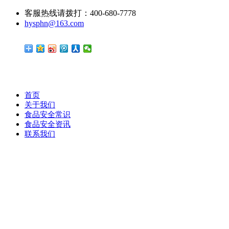
客服热线请拨打：400-680-7778
hysphn@163.com
首页
关于我们
食品安全常识
食品安全资讯
联系我们